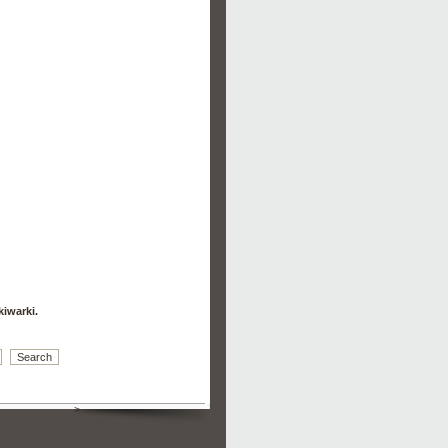
kiwarki.
>