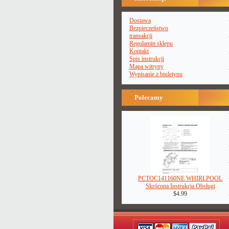
Dostawa
Bezpieczeństwo
transakcji
Regulamin sklepu
Kontakt
Spis instrukcji
Mapa witryny
Wypisanie z biuletynu
Polecamy
PCTOC141160NE WHIRLPOOL
Skrócona Instrukcja Obsługi
$4.99