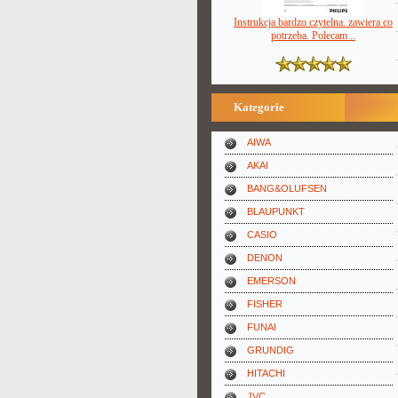
Instrukcja bardzo czytelna. zawiera co
potrzeba. Polecam ..
Kategorie
AIWA
AKAI
BANG&OLUFSEN
BLAUPUNKT
CASIO
DENON
EMERSON
FISHER
FUNAI
GRUNDIG
HITACHI
JVC