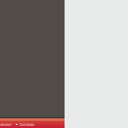
zne łącze)
Twoje Konto