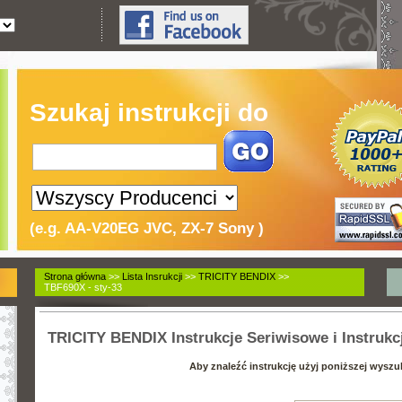
Szukaj instrukcji do
(e.g. AA-V20EG JVC, ZX-7 Sony )
Strona główna
>>
Lista Insrukcji
>>
TRICITY BENDIX
>>
TBF690X - sty-33
TRICITY BENDIX Instrukcje Seriwisowe i Instrukcj
Aby znaleźć instrukcję użyj poniższej wyszu