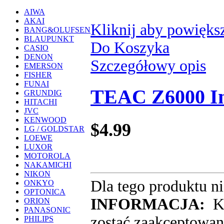
AIWA
AKAI
Kliknij aby powięks
BANG&OLUFSEN
BLAUPUNKT
Do Koszyka
CASIO
DENON
Szczegółowy opis
EMERSON
FISHER
FUNAI
TEAC Z6000 In
GRUNDIG
HITACHI
JVC
KENWOOD
$4.99
LG / GOLDSTAR
LOEWE
LUXOR
MOTOROLA
NAKAMICHI
NIKON
Dla tego produktu ni
ONKYO
OPTONICA
INFORMACJA:
Ka
ORION
PANASONIC
zostać zaakceptowana
PHILIPS