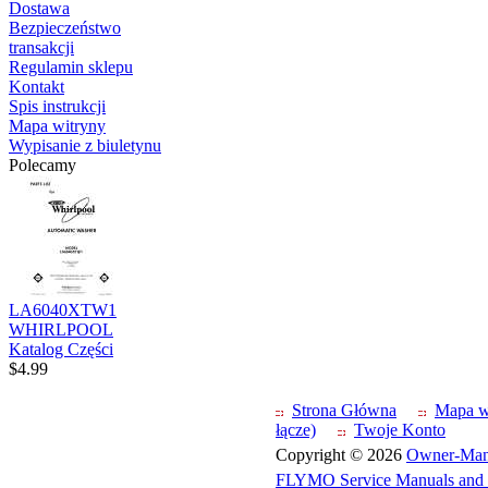
Dostawa
Bezpieczeństwo
transakcji
Regulamin sklepu
Kontakt
Spis instrukcji
Mapa witryny
Wypisanie z biuletynu
Polecamy
LA6040XTW1
WHIRLPOOL
Katalog Części
$4.99
Strona Główna
Mapa w
łącze)
Twoje Konto
Copyright © 2026
Owner-Man
FLYMO Service Manuals and 