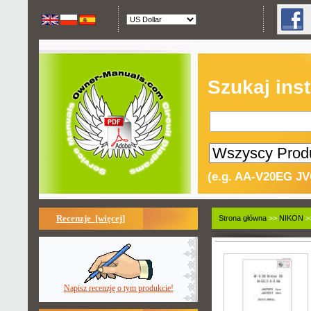
Szukaj inst
(e.g. AA-V20EG JV
Recenzje [więcej]
Strona główna
>>
NIKON
>>
Napisz recenzję o tym produkcie!