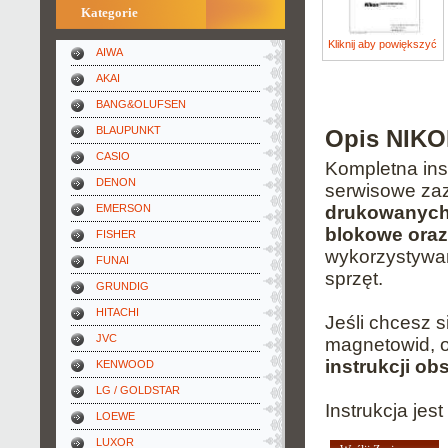
Kategorie
Kliknij aby powiększyć
AIWA
AKAI
BANG&OLUFSEN
BLAUPUNKT
Opis NIKO
CASIO
Kompletna inst
DENON
serwisowe za
EMERSON
drukowanych
blokowe oraz
FISHER
wykorzystywa
FUNAI
sprzęt.
GRUNDIG
HITACHI
Jeśli chcesz s
JVC
magnetowid, o
instrukcji ob
KENWOOD
LG / GOLDSTAR
Instrukcja je
LOEWE
LUXOR