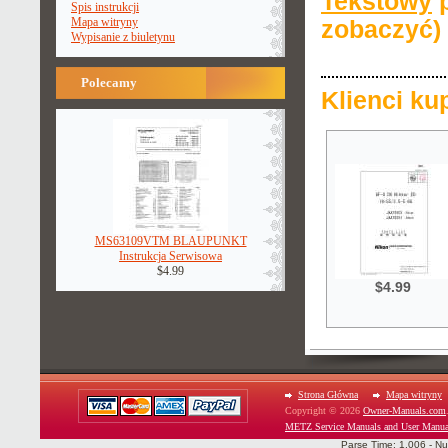
Tekstowy
p
Spis instrukcji
Mapa witryny
zobaczyć)
Wypisanie z biuletynu
Polecamy
Klienci ku
MS63109VTM BLAUPUNKT
Instrukcja Serwisowa
$4.99
$4.99
Strona Główna
Mapa witryny
Copyright © 2026
Owner-Manuals.com
METZ Service Manuals and User Manua
Parse Time: 1.006 - Nu