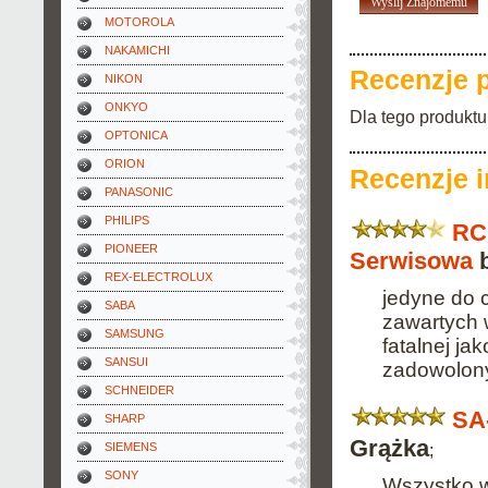
Wyślij Znajomemu
MOTOROLA
NAKAMICHI
Recenzje 
NIKON
ONKYO
Dla tego produktu
OPTONICA
ORION
Recenzje 
PANASONIC
PHILIPS
RC
PIONEER
Serwisowa
b
REX-ELECTROLUX
jedyne do 
SABA
zawartych 
SAMSUNG
fatalnej ja
SANSUI
zadowolony
SCHNEIDER
SA
SHARP
Grążka
;
SIEMENS
SONY
Wszystko w 