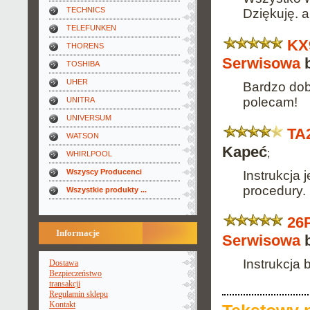
TECHNICS
Dziękuję. al
TELEFUNKEN
KX
THORENS
Serwisowa
b
TOSHIBA
UHER
Bardzo dob
polecam!
UNITRA
UNIVERSUM
TA
WATSON
Kapeć
;
WHIRLPOOL
Wszyscy Producenci
Instrukcja 
procedury.
Wszystkie produkty ...
26P
Informacje
Serwisowa
b
Instrukcja
Dostawa
Bezpieczeństwo
transakcji
Regulamin sklepu
Kontakt