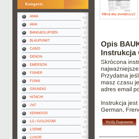
Kategorie
Kliknij aby powiększyć
AIWA
AKAI
BANG&OLUFSEN
BLAUPUNKT
Opis BAUK
CASIO
Instrukcja
DENON
Skrócona instr
EMERSON
najważniejsze
FISHER
Przydatna jeśl
FUNAI
masz czasu je
adres email p
GRUNDIG
HITACHI
Instrukcja jes
JVC
German, Fren
KENWOOD
LG / GOLDSTAR
Wyślij Znajomemu
LOEWE
LUXOR