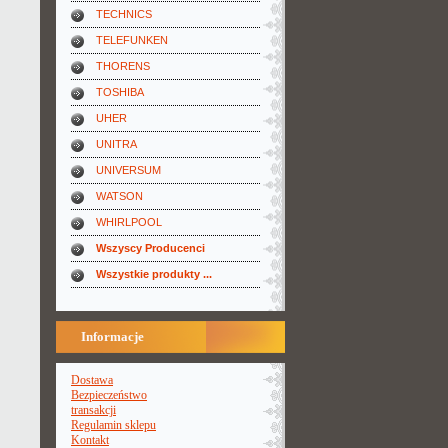
TECHNICS
TELEFUNKEN
THORENS
TOSHIBA
UHER
UNITRA
UNIVERSUM
WATSON
WHIRLPOOL
Wszyscy Producenci
Wszystkie produkty ...
Informacje
Dostawa
Bezpieczeństwo
transakcji
Regulamin sklepu
Kontakt