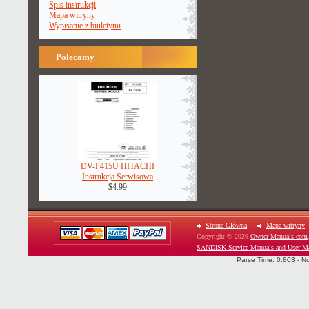
Spis instrukcji
Mapa witryny
Wypisanie z biuletynu
Polecamy
DV-P415U HITACHI
Instrukcja Serwisowa
$4.99
Strona Główna
Mapa witryny
Copyright © 2026
Owner-Manuals.com
SANDISK Service Manuals and User M
Parse Time: 0.803 - N