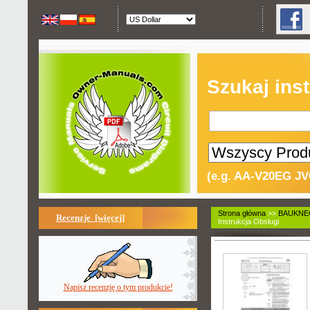
Szukaj inst
(e.g. AA-V20EG JV
Strona główna
>>
BAUKNE
Recenzje [więcej]
Instrukcja Obsługi
Napisz recenzję o tym produkcie!