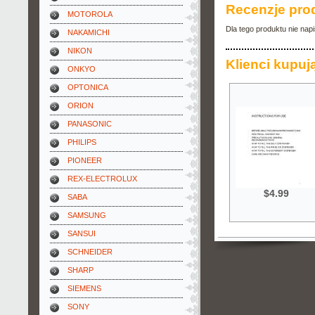
Recenzje pro
MOTOROLA
Dla tego produktu nie nap
NAKAMICHI
NIKON
Klienci kupują
ONKYO
OPTONICA
ORION
PANASONIC
PHILIPS
PIONEER
REX-ELECTROLUX
$4.99
SABA
SAMSUNG
SANSUI
SCHNEIDER
SHARP
SIEMENS
SONY