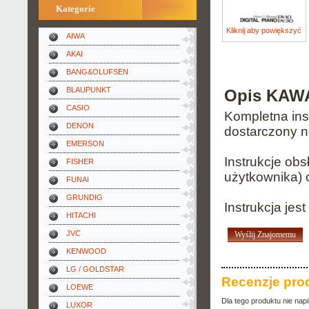
Kategorie
Kliknij aby powiększyć
AIWA
AKAI
BANG&OLUFSEN
BLAUPUNKT
Opis KAWA
CASIO
Kompletna inst
DENON
dostarczony n
EMERSON
Instrukcje ob
FISHER
użytkownika) 
FUNAI
GRUNDIG
Instrukcja je
HITACHI
JVC
Wyślij Znajomemu
KENWOOD
LG / GOLDSTAR
Recenzje pro
LOEWE
Dla tego produktu nie nap
LUXOR