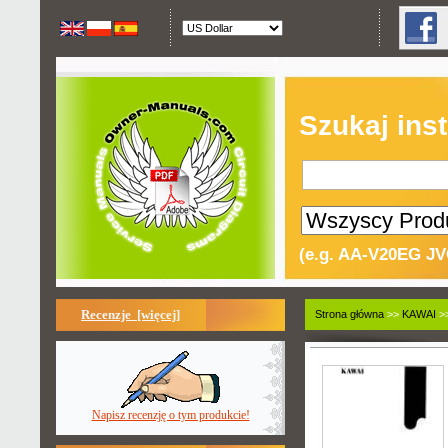
Szukaj inst
(e.g. AA-V20EG JV
Recenzje [więcej]
Strona główna
>>
KAWAI
>>
Napisz recenzję o tym produkcie!