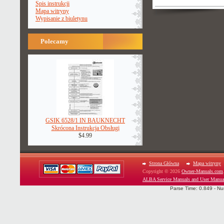
Spis instrukcji
Mapa witryny
Wypisanie z biuletynu
Polecamy
GSIK 6528/1 IN BAUKNECHT
Skrócona Instrukcja Obsługi
$4.99
Strona Główna
Mapa witryny
Copyright © 2026
Owner-Manuals.com
ALBA Service Manuals and User Manua
Parse Time: 0.849 - Nu