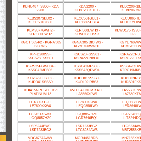
KBNU487TSS00 - KDA
KDA 2200 -
KEBC206KBL
2200
KEBC206KBL05
KEBI206DW
KEBS207SBL02 -
KECC501GBL1 -
KECD865HBT
KECC501GBL0
KECD865HBT4
KEHC379JW
KEMS377GWH2 -
KERI500EWH3 -
KEWD175HSS3 -
KERI500EWH2
KEWD175HSS3
IO/2
KGCT 3654/2 - KGNA 305
KGNA 305 BIO WS -
KGYE760WWH
BIO WS
KGYE760WWH1
KHMS155LW
KPFD200SS -
KSCS23FSSS01 -
KSRA22CNBL
KSCS23FSSS01
KSRA22CNBL01
KSRG22FTS
KSRS25FGWH04 -
KSSC42MFS06 -
KSSS42QDW0
KSSC42MFS06
KSSS42QDW04
KTRC19MKB
KTRS22ELBL02 -
KUDD01SSSS0 -
KUDL02IRBS
KUDD01SSSS0
KUDL02IRBS3
KUDS01FKS
KUIA15NRHS11 - KVI
KVI PLATINUM 3 A++ -
LA5550XPW
PLATINUM 13
LA5550XPW1
LA7680XT
LC4500XTG0 -
LE7800XKW0 -
LEQ9858LW
LE7800XKW0
LEQ9858LW0
LER8648L
LG6151XSW0 -
LGQ8857HZ0 -
LGR7646EQ
LGQ8857HZ0
LGR7646EQ1
LLT8244D
LSP6244BW0 -
LSR7233BG2 -
LTG6234AW
LSR7233BG2
LTG6234AW3
MBF2556K
MDG8757AWW -
MGR4451BDB -
MH7155XMT