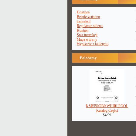
Dostawa
Bezpieczeństwo
transakcji
Regulamin sklepu
Kontakt
Spis instrukcji
Mapa witryny
Wypisanie z biuletynu
Polecamy
KSB550OB0 WHIRLPOOL
Katalog Części
$4.99