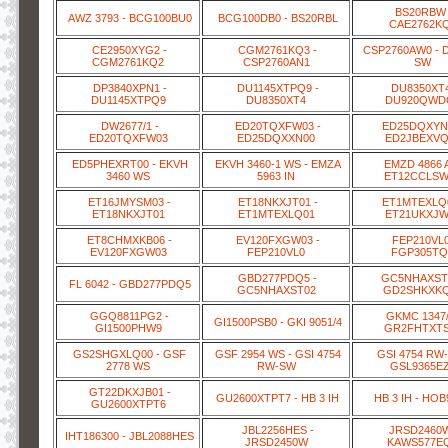
BS20RBW 
AWZ 3793 - BCG100BU0
BCG100DB0 - BS20RBL
CAE2762K
CE2950XYG2 -
CGM2761KQ3 -
CSP2760AW0 - 
CGM2761KQ2
CSP2760AN1
SW
DP3840XPN1 -
DU1145XTPQ9 -
DU8350XT4
DU1145XTPQ9
DU8350XT4
DU920QWD
DW2677/1 -
ED20TQXFW03 -
ED25DQXYN0
ED20TQXFW03
ED25DQXXN00
ED2JBEXVQ
ED5PHEXRT00 - EKVH
EKVH 3460-1 WS - EMZA
EMZD 4866 A
3460 WS
5963 IN
ET12CCLSW
ET16JMYSM03 -
ET18NKXJT01 -
ET1MTEXLQ0
ET18NKXJT01
ET1MTEXLQ01
ET21UKXJW
ET8CHMXKB06 -
EV120FXGW03 -
FEP210VL0
EV120FXGW03
FEP210VL0
FGP305TQ
GBD277PDQ5 -
GC5NHAXST0
FL 6042 - GBD277PDQ5
GC5NHAXST02
GD2SHKXKQ
GGQ8811PG2 -
GKMC 1347/
GI1500PSB0 - GKI 9051/4
GI1500PHW9
GR2FHTXTS
GS2SHGXLQ00 - GSF
GSF 2954 WS - GSI 4754
GSI 4754 RW-
2778 WS
RW-SW
GSL9365E
GT22DKXJB01 -
GU2600XTPT7 - HB 3 IH
HB 3 IH - HO
GU2600XTPT6
JBL2256HES -
JRSD2460W
IHT186300 - JBL2088HES
JRSD2450W
KAWS577E