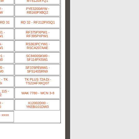
EW
MT6120XYQ1
 -
PYE3200AYW -
ZW
RB160PXBQ2
 RD 31
RD 32 - RF212PXSQ1
1 -
RF375PXPW1 -
W1
RF395PXPW1
 -
RS363PCYW1 -
W1
RSCA207AAE
1 -
SC8400SKW0 -
W0
SF114PXSW1
0 -
SF376PEWW1 -
W0
SF5140SRN9
- TK
TK PLUS 72A Di -
i
TS22AFXKQ07
 115 -
WAK 7780 - WCN 3-8
2
 -
X12002D00 -
0
YKEBI101DW3
 xxxx