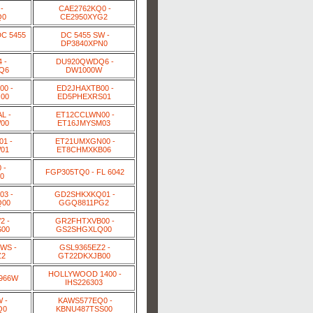
-
CAE2762KQ0 -
Q0
CE2950XYG2
DC 5455
DC 5455 SW -
DP3840XPN0
 -
DU920QWDQ6 -
Q6
DW1000W
0 -
ED2JHAXTB00 -
00
ED5PHEXRS01
L -
ET12CCLWN00 -
00
ET16JMYSM03
1 -
ET21UMXGN00 -
01
ET8CHMXKB06
 -
FGP305TQ0 - FL 6042
0
3 -
GD2SHKXKQ01 -
00
GGQ8811PG2
2 -
GR2FHTXVB00 -
00
GS2SHGXLQ00
WS -
GSL9365EZ2 -
Z2
GT22DKXJB00
HOLLYWOOD 1400 -
B966W
IHS226303
 -
KAWS577EQ0 -
Q0
KBNU487TSS00