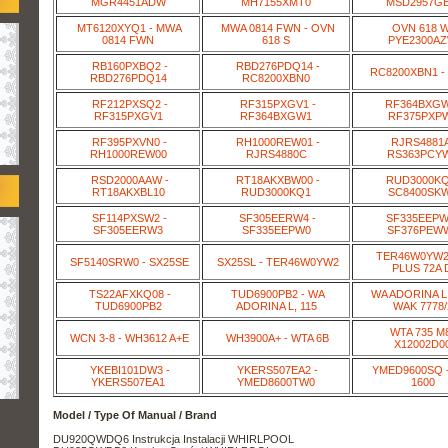
MGR4451ADW
MH7155XMT0
MSD2957G
MT6120XYQ1 - MWA
MWA 0814 FWN - OVN
OVN 618 W
0814 FWN
618 S
PYE2300A
RB160PXBQ2 -
RBD276PDQ14 -
RC8200XBN1 -
RBD276PDQ14
RC8200XBN0
RF212PXSQ2 -
RF315PXGV1 -
RF364BXGW
RF315PXGV1
RF364BXGW1
RF375PXP
RF395PXVN0 -
RH1000REW01 -
RJRS4881A
RH1000REW00
RJRS4880C
RS363PCY
RSD2000AAW -
RT18AKXBW00 -
RUD3000KQ
RT18AKXBL10
RUD3000KQ1
SC8400SK
SF114PXSW2 -
SF305EERW4 -
SF335EEPW
SF305EERW3
SF335EEPW0
SF376PEW
TER46W0YW2 
SF5140SRW0 - SX25SE
SX25SL - TER46W0YW2
PLUS 72A D
TS22AFXKQ08 -
TUD6900PB2 - WA
WA ADORINA L,
TUD6900PB2
ADORINA L, 115
WAK 7778/
WTA 735 M8
WCN 3-8 - WH3612 A+E
WH3900A+ - WTA 6B
X12002D0
YKEBI101DW3 -
YKERS507EA2 -
YMED9600SQ -
YKERS507EA1
YMED8600TW0
1600
Model / Type Of Manual / Brand
DU920QWDQ6 Instrukcja Instalacji WHIRLPOOL