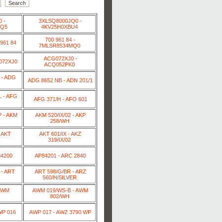
 -
3XLSQ8000JQ0 -
JQ5
4KV25H0XBU4
700 961 84 -
 961 84
7MLSR8534MQ0
ACG072XJ0 -
072XJ0
ACQ052PK0
 - ADG
ADG 8652 NB - ADN 201/1
 - AFG
AFG 371/H - AFO 601
 - AKM
AKM 520/IX/02 - AKP
258/WH
 AKT
AKT 601/IX - AKZ
319/IX/02
84200
AP84201 - ARC 2840
- ART
ART 598/G/BR - ARZ
560/H/SILVER
 AWM
AWM 019/WS-B - AWM
802/WH
WP 016
AWP 017 - AWZ 3790 WP