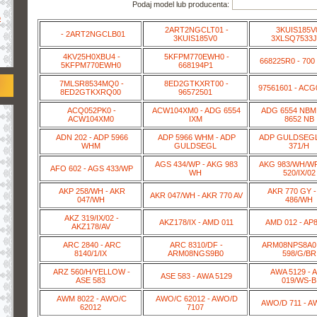
Podaj model lub producenta:
o
2ART2NGCLT01 -
3KUIS185V0
- 2ART2NGCLB01
3KUIS185V0
3XLSQ7533
4KV25H0XBU4 -
5KFPM770EWH0 -
668225R0 - 700
5KFPM770EWH0
668194P1
7MLSR8534MQ0 -
8ED2GTKXRT00 -
97561601 - ACG
8ED2GTKXRQ00
96572501
ACQ052PK0 -
ACW104XM0 - ADG 6554
ADG 6554 NBM
ACW104XM0
IXM
8652 NB
ADN 202 - ADP 5966
ADP 5966 WHM - ADP
ADP GULDSEGL
WHM
GULDSEGL
371/H
AGS 434/WP - AKG 983
AKG 983/WH/WP
AFO 602 - AGS 433/WP
WH
520/IX/02
AKP 258/WH - AKR
AKR 770 GY -
AKR 047/WH - AKR 770 AV
047/WH
486/WH
AKZ 319/IX/02 -
AKZ178/IX - AMD 011
AMD 012 - AP
AKZ178/AV
ARC 2840 - ARC
ARC 8310/DF -
ARM08NPS8A0 
8140/1/IX
ARM08NGS9B0
598/G/BR
ARZ 560/H/YELLOW -
AWA 5129 -
ASE 583 - AWA 5129
ASE 583
019/WS-B
AWM 8022 - AWO/C
AWO/C 62012 - AWO/D
AWO/D 711 - A
62012
7107