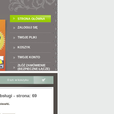
STRONA GŁÓWNA
ZALOGUJ SIĘ
TWOJE PLIKI
KOSZYK
TWOJE KONTO
ZŁÓŻ ZAMÓWIENIE
(BEZPIECZNE ŁĄCZE)
0 szt. w koszyku
sługi - strona: 69
kiwarki.