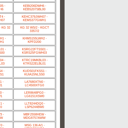
05 -
KEBI206DWH6 -
H6
KEBS207SBL00
4 -
KEHC379JWH07 -
H07
KEMS377GWH1
 KG 32
KG 32 WS/2 - KGCT
3357/2
1 -
KHMS155LWH2 -
H1
KPFD200
01 -
KSRG22FTSS01 -
S00
KSRS25FGWH03
4 -
KTRC19MKBL03 -
L03
KTRS22ELBL01
4 -
KUDS01FKSS1 -
S1
KUIA15NLSS0
1 -
LA7680XTN0 -
M1
LC4500XTG0
0 -
LER8648PG0 -
W1
LG6151XSW0
1 -
LLT8244DQ0 -
Q0
LSP6244BW0
3 -
MBF2558HEW -
EW
MDG8757AWW
0 -
MSG 136 A/1 -