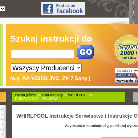
Szukaj instrukcji do
(e.g. AA-V20EG JVC, ZX-7 Sony )
Strona główna
>>
Lista Insrukcji
>>
WHIRLPOOL
>>
DU920QWDQ6 - DW1000W
WHIRLPOOL Instrukcje Seriwisowe i Instrukcje Ob
Aby znaleźć instrukcję użyj poniższej wyszu