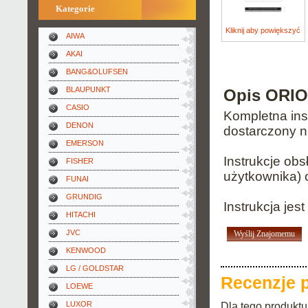
Kategorie
Kliknij aby powiększyć
AIWA
AKAI
BANG&OLUFSEN
BLAUPUNKT
Opis ORIO
CASIO
Kompletna inst
DENON
dostarczony n
EMERSON
Instrukcje ob
FISHER
użytkownika) 
FUNAI
GRUNDIG
Instrukcja je
HITACHI
JVC
Wyślij Znajomemu
KENWOOD
LG / GOLDSTAR
Recenzje 
LOEWE
LUXOR
Dla tego produktu