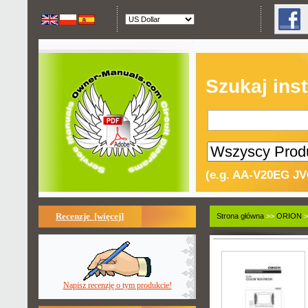
Szukaj inst
(e.g. AA-V20EG JV
Recenzje [więcej]
Strona główna
>>
ORION
>
Napisz recenzję o tym produkcie!