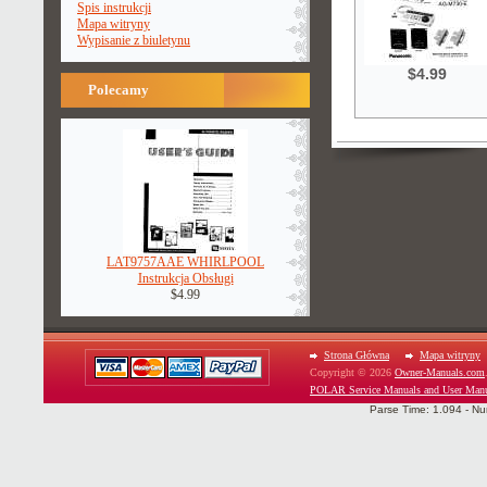
Spis instrukcji
Mapa witryny
Wypisanie z biuletynu
$4.99
Polecamy
LAT9757AAE WHIRLPOOL
Instrukcja Obsługi
$4.99
Strona Główna
Mapa witryny
Copyright © 2026
Owner-Manuals.com
POLAR Service Manuals and User Man
Parse Time: 1.094 - Nu