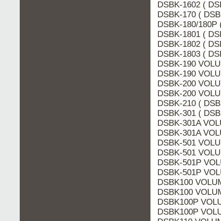
DSBK-1602 ( DSB
DSBK-170 ( DSBK
DSBK-180/180P 
DSBK-1801 ( DSB
DSBK-1802 ( DSB
DSBK-1803 ( DSB
DSBK-190 VOLUM
DSBK-190 VOLUM
DSBK-200 VOLUM
DSBK-200 VOLUM
DSBK-210 ( DSBK
DSBK-301 ( DSBK
DSBK-301A VOLU
DSBK-301A VOLU
DSBK-501 VOLUM
DSBK-501 VOLUM
DSBK-501P VOLU
DSBK-501P VOLU
DSBK100 VOLUME
DSBK100 VOLUME
DSBK100P VOLUM
DSBK100P VOLUM