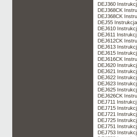
DEJ360 Instruk
DEJ368CK Instru
DEJ368CK Instr
DEJ55 Instrukcj
DEJ610 Instruk
DEJ611 Instrukc
DEJ612CK Instr
DEJ613 Instruk
DEJ615 Instruk
DEJ616CK Instr
DEJ620 Instruk
DEJ621 Instruk
DEJ622 Instruk
DEJ623 Instruk
DEJ625 Instruk
DEJ626CK Instr
DEJ711 Instrukc
DEJ715 Instruk
DEJ721 Instruk
DEJ725 Instruk
DEJ751 Instruk
DEJ753 Instruk