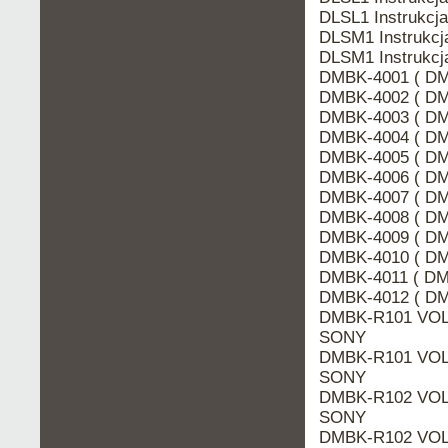
DLSL1 Instrukcj
DLSM1 Instrukcj
DLSM1 Instrukc
DMBK-4001 ( DM
DMBK-4002 ( DM
DMBK-4003 ( DM
DMBK-4004 ( DM
DMBK-4005 ( DM
DMBK-4006 ( DM
DMBK-4007 ( DM
DMBK-4008 ( DM
DMBK-4009 ( DM
DMBK-4010 ( DM
DMBK-4011 ( DM
DMBK-4012 ( DM
DMBK-R101 VOLU
SONY
DMBK-R101 VOLU
SONY
DMBK-R102 VOLU
SONY
DMBK-R102 VOLU