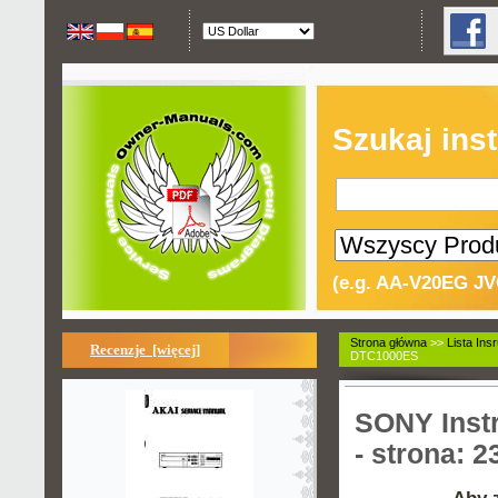
Szukaj inst
(e.g. AA-V20EG JV
Strona główna
>>
Lista Insr
Recenzje [więcej]
DTC1000ES
SONY Instr
- strona: 2