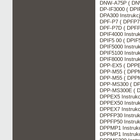
DNW-A75P ( DNW
DP-IF3000 ( DPI
DPA300 Instruk
DPF-P7 ( DPFP7 
DPF-P7D ( DPFP7
DPIF4000 Instru
DPIF5 00 ( DPIF
DPIF5000 Instru
DPIF5100 Instru
DPIF8000 Instru
DPP-EX5 ( DPPEX
DPP-M55 ( DPPM5
DPP-M55 ( DPPM
DPP-MS300 ( DP
DPP-MS300E ( D
DPPEX5 Instruk
DPPEX50 Instru
DPPEX7 Instruk
DPPFP30 Instru
DPPFP50 Instru
DPPMP1 Instruk
DPPMP1 Instruk