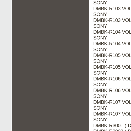
SONY
DMBK-R103 VOLU
SONY
DMBK-R103 VOLU
SONY
DMBK-R104 VOLU
SONY
DMBK-R104 VOLU
SONY
DMBK-R105 VOLU
SONY
DMBK-R105 VOLU
SONY
DMBK-R106 VOLU
SONY
DMBK-R106 VOLU
SONY
DMBK-R107 VOLU
SONY
DMBK-R107 VOLU
SONY
DMBK-R3001 ( D