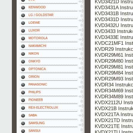
KVD3421D Instr
KVD3431A Instr
KENWOOD
KVD3431B Instr
LG / GOLDSTAR
KVD3431D Instr
LOEWE
KVD3432U Instr
KVD3433 Instru
LUXOR
KVD3433E Instr
MOTOROLA
KVDC21MF1 Inst
NAKAMICHI
KVDR29 Instrukc
NIKON
KVDR29M61 Inst
KVDR29M80 Inst
ONKYO
KVDR29M81 Inst
OPTONICA
KVDR29M84 Inst
ORION
KVDR29M93 Inst
KVDR34 Instrukc
PANASONIC
KVDR34M69 Inst
PHILIPS
KVDR34M89 Inst
PIONEER
KVDX2112U Inst
KVDX21B Instru
REX-ELECTROLUX
KVDX21TA Instr
SABA
KVDX21TD Instr
SAMSUNG
KVDX21TE Instr
SANSUI
KVDX21TU Instr