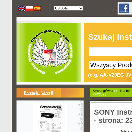
Szukaj inst
(e.g. AA-V20EG JV
Strona główna
>>
Lista Insr
Recenzje [więcej]
KVX2521
SONY Instr
- strona: 2