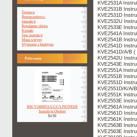
KVE2531A Instr
KVE2531B Instr
Dostawa
KVE2531D Instr
Bezpieczeństwo
KVE2532U Instr
transakcji
Regulamin sklepu
KVE2533E Instr
Kontakt
KVE2541A Instr
Spis instrukcji
KVE2541B Instr
Mapa witryny
Wypisanie z biuletynu
KVE2541D Instr
KVE2541D/A/B (
KVE2542U Instr
Polecamy
KVE2543E Instr
KVE2551A Instr
KVE2551B Instr
KVE2551D Instr
KVE2551D/K/A/B
KVE2551K Instr
KVE2553E Instr
KVE2561A Instr
RM-V2400NA/LU/CA PIONEER
Instrukcja Obsługi
KVE2561D Instr
$4.99
KVE2561K Instr
KVE2563B Instr
KVE2563E Instr