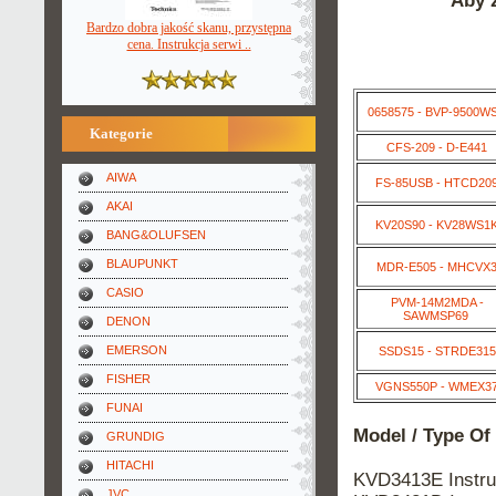
Aby z
Bardzo dobra jakość skanu, przystępna
cena. Instrukcja serwi ..
0658575 - BVP-9500W
Kategorie
CFS-209 - D-E441
AIWA
FS-85USB - HTCD20
AKAI
KV20S90 - KV28WS1
BANG&OLUFSEN
BLAUPUNKT
MDR-E505 - MHCVX
CASIO
PVM-14M2MDA -
SAWMSP69
DENON
EMERSON
SSDS15 - STRDE315
FISHER
VGNS550P - WMEX3
FUNAI
Model / Type Of
GRUNDIG
HITACHI
KVD3413E Instr
JVC