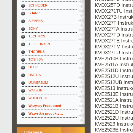
KVDX25TD Instr
SCHNEIDER
KVDX271TU Inst
SHARP
KVDX27B Instru
SIEMENS
KVDX27T Instru
KVDX27TA Instr
SONY
KVDX27TD Instr
TECHNICS
KVDX27TE Instr
TELEFUNKEN
KVDX27TM Instr
KVDX27TU Instr
THORENS
KVE2510B Instr
TOSHIBA
KVE2511A Instr
UHER
KVE2511D Instr
UNITRA
KVE2512U Instr
KVE2512UB Inst
UNIVERSUM
KVE2513 Instru
WATSON
KVE2513E Instr
WHIRLPOOL
KVE2521A Instr
KVE2521B Instr
Wszyscy Producenci
KVE2521D Instr
Wszystkie produkty ...
KVE2522U Instr
KVE2523 Instru
KVE2523E Instr
Informacje