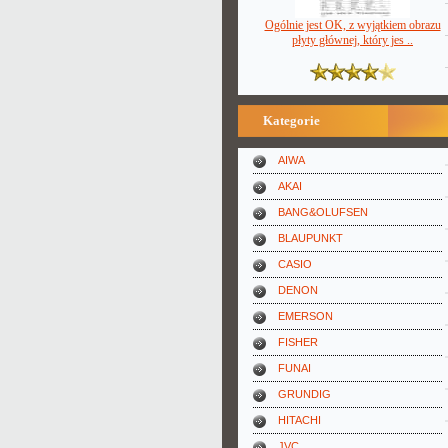
Ogólnie jest OK, z wyjątkiem obrazu
płyty głównej, który jes ..
Kategorie
AIWA
AKAI
BANG&OLUFSEN
BLAUPUNKT
CASIO
DENON
EMERSON
FISHER
FUNAI
GRUNDIG
HITACHI
JVC