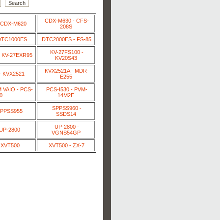
CDX-M630 - CFS-
 CDX-M620
208S
DTC1000ES
DTC2000ES - FS-85
KV-27FS100 -
 KV-27EXR95
KV20S43
KVX2521A - MDR-
- KVX2521
E255
VAIO - PCS-
PCS-I530 - PVM-
0
14M2E
SPPSS960 -
SPPSS955
SSDS14
UP-2800 -
 UP-2800
VGNS54GP
 XVT500
XVT500 - ZX-7