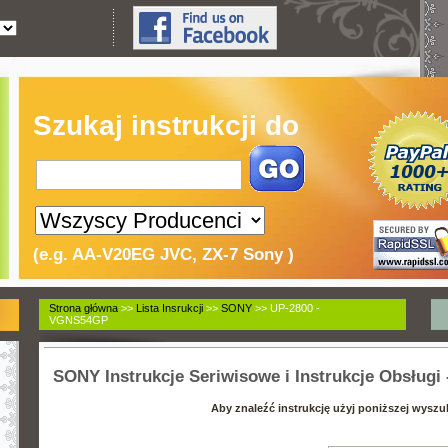
Szukaj instrukcji do
(e.g. AA-V20EG JVC, ZX-7 Sony )
Strona główna
>>
Lista Insrukcji
>>
SONY
>> UP-2800 -
VGNS54GP
SONY Instrukcje Seriwisowe i Instrukcje Obsługi 
Aby znaleźć instrukcję użyj poniższej wyszu