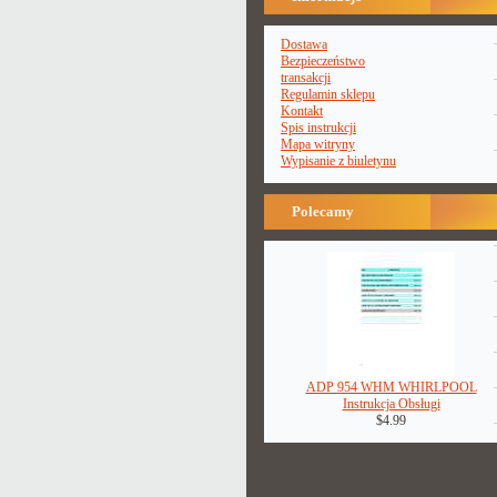
Dostawa
Bezpieczeństwo
transakcji
Regulamin sklepu
Kontakt
Spis instrukcji
Mapa witryny
Wypisanie z biuletynu
Polecamy
ADP 954 WHM WHIRLPOOL
Instrukcja Obsługi
$4.99