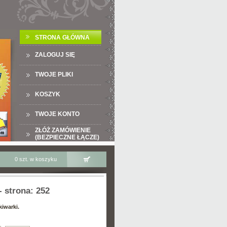
STRONA GŁÓWNA
ZALOGUJ SIĘ
TWOJE PLIKI
KOSZYK
TWOJE KONTO
ZŁÓŻ ZAMÓWIENIE
(BEZPIECZNE ŁĄCZE)
0 szt. w koszyku
- strona: 252
kiwarki.