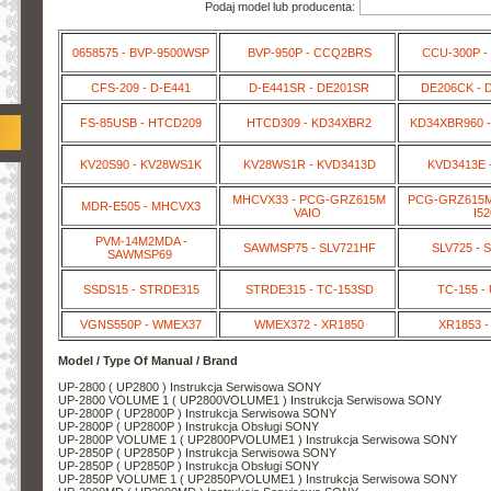
Podaj model lub producenta:
0658575 - BVP-9500WSP
BVP-950P - CCQ2BRS
CCU-300P -
CFS-209 - D-E441
D-E441SR - DE201SR
DE206CK - 
FS-85USB - HTCD209
HTCD309 - KD34XBR2
KD34XBR960 -
KV20S90 - KV28WS1K
KV28WS1R - KVD3413D
KVD3413E 
MHCVX33 - PCG-GRZ615M
PCG-GRZ615M 
MDR-E505 - MHCVX3
VAIO
I52
PVM-14M2MDA -
SAWMSP75 - SLV721HF
SLV725 - 
SAWMSP69
SSDS15 - STRDE315
STRDE315 - TC-153SD
TC-155 -
VGNS550P - WMEX37
WMEX372 - XR1850
XR1853 -
Model / Type Of Manual / Brand
UP-2800 ( UP2800 ) Instrukcja Serwisowa SONY
UP-2800 VOLUME 1 ( UP2800VOLUME1 ) Instrukcja Serwisowa SONY
UP-2800P ( UP2800P ) Instrukcja Serwisowa SONY
UP-2800P ( UP2800P ) Instrukcja Obsługi SONY
UP-2800P VOLUME 1 ( UP2800PVOLUME1 ) Instrukcja Serwisowa SONY
UP-2850P ( UP2850P ) Instrukcja Serwisowa SONY
UP-2850P ( UP2850P ) Instrukcja Obsługi SONY
UP-2850P VOLUME 1 ( UP2850PVOLUME1 ) Instrukcja Serwisowa SONY