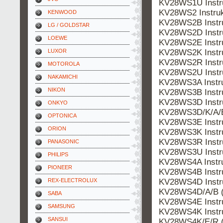
KV28WS1U Instr
KV28WS2 Instru
KENWOOD
KV28WS2B Instr
LG / GOLDSTAR
KV28WS2D Instr
LOEWE
KV28WS2E Instr
KV28WS2K Instr
LUXOR
KV28WS2R Instr
MOTOROLA
KV28WS2U Instr
NAKAMICHI
KV28WS3A Instr
NIKON
KV28WS3B Instr
KV28WS3D Instr
ONKYO
KV28WS3D/K/A/B
OPTONICA
KV28WS3E Instr
ORION
KV28WS3K Instr
KV28WS3R Instr
PANASONIC
KV28WS3U Instr
PHILIPS
KV28WS4A Instr
PIONEER
KV28WS4B Instr
KV28WS4D Instr
REX-ELECTROLUX
KV28WS4D/A/B (
SABA
KV28WS4E Instr
SAMSUNG
KV28WS4K Instr
SANSUI
KV28WS4K/E/R (