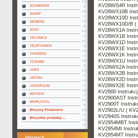
KV28WS4R Instr
SCHNEIDER
KV28WX10B Inst
SHARP
KV28WX10D Inst
SIEMENS
KV28WX10D/B ( 
KV28WX1A Instr
SONY
KV28WX1B Instr
TECHNICS
KV28WX1D Instr
TELEFUNKEN
KV28WX1E Instr
KV28WX1K Instr
THORENS
KV28WX1U Instr
TOSHIBA
KV28WX2A Instr
UHER
KV28WX2B Instr
UNITRA
KV28WX2D Instr
KV28WX2E Instr
UNIVERSUM
KV2900 Instrukc
WATSON
KV2900AST Inst
WHIRLPOOL
KV2900T Instru
KV2902L/U ( KV2
Wszyscy Producenci
KV2940S Instru
Wszystkie produkty ...
KV2954MBT Inst
KV2954MI Instr
KV2954MT Instr
Informacje