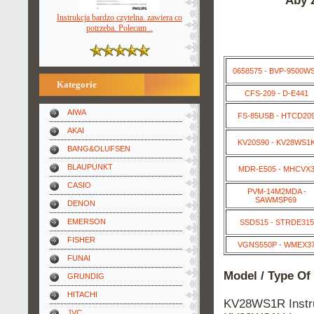
Aby z
Instrukcja bardzo czytelna. zawiera co
potrzeba. Polecam ..
0658575 - BVP-9500W
Kategorie
CFS-209 - D-E441
AIWA
FS-85USB - HTCD20
AKAI
KV20S90 - KV28WS1
BANG&OLUFSEN
BLAUPUNKT
MDR-E505 - MHCVX
CASIO
PVM-14M2MDA -
SAWMSP69
DENON
EMERSON
SSDS15 - STRDE315
FISHER
VGNS550P - WMEX3
FUNAI
Model / Type Of
GRUNDIG
HITACHI
KV28WS1R Instr
JVC