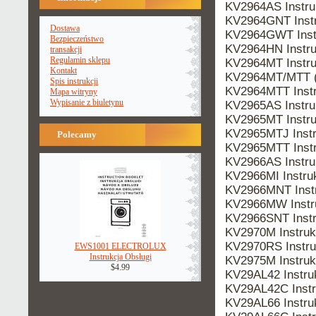
KV2964AS Instr
KV2964GNT Inst
Dostawa
KV2964GWT Inst
Bezpieczeństwo
KV2964HN Instr
transakcji
Regulamin sklepu
KV2964MT Instr
Kontakt
KV2964MT/MTT 
Spis instrukcji
KV2964MTT Inst
Mapa witryny
Wypisanie z biuletynu
KV2965AS Instr
KV2965MT Instr
KV2965MTJ Inst
Polecamy
KV2965MTT Inst
KV2966AS Instr
KV2966MI Instr
KV2966MNT Inst
KV2966MW Instr
KV2966SNT Inst
KV2970M Instru
KV2970RS Instr
EWS1001 ELECTROLUX
Instrukcja Obsługi
KV2975M Instru
$4.99
KV29AL42 Instr
KV29AL42C Inst
KV29AL66 Instr