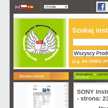
Szukaj inst
(e.g. AA-V20EG JV
Strona główna
>>
Lista Insr
Recenzje [więcej]
KVD3413D
SONY Instr
- strona: 2