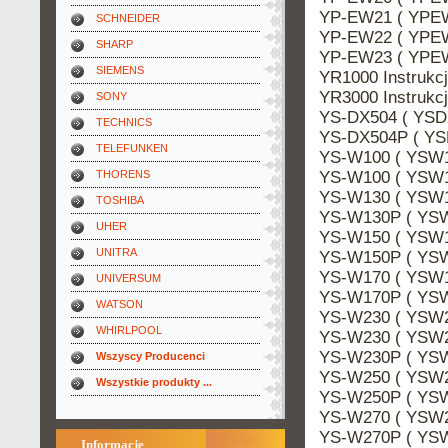
YP-EW21 ( YPEW
SCHNEIDER
YP-EW22 ( YPEW
SHARP
YP-EW23 ( YPEW
SIEMENS
YR1000 Instruk
YR3000 Instruk
SONY
YS-DX504 ( YSDX
TECHNICS
YS-DX504P ( YS
TELEFUNKEN
YS-W100 ( YSW1
YS-W100 ( YSW10
THORENS
YS-W130 ( YSW1
TOSHIBA
YS-W130P ( YSW
UHER
YS-W150 ( YSW1
UNITRA
YS-W150P ( YSW
YS-W170 ( YSW1
UNIVERSUM
YS-W170P ( YSW
WATSON
YS-W230 ( YSW23
WHIRLPOOL
YS-W230 ( YSW2
YS-W230P ( YSW
Wszyscy Producenci
YS-W250 ( YSW2
Wszystkie produkty ...
YS-W250P ( YSW
YS-W270 ( YSW2
YS-W270P ( YSW
Informacje