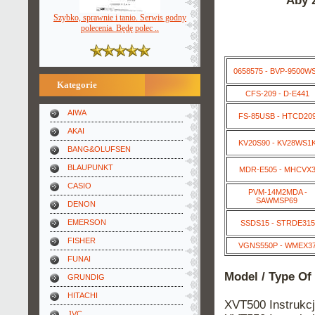
Aby z
Szybko, sprawnie i tanio. Serwis godny
polecenia. Będę polec ..
0658575 - BVP-9500W
Kategorie
CFS-209 - D-E441
AIWA
FS-85USB - HTCD20
AKAI
KV20S90 - KV28WS1
BANG&OLUFSEN
BLAUPUNKT
MDR-E505 - MHCVX
CASIO
PVM-14M2MDA -
SAWMSP69
DENON
EMERSON
SSDS15 - STRDE315
FISHER
VGNS550P - WMEX3
FUNAI
Model / Type Of
GRUNDIG
HITACHI
XVT500 Instruk
JVC