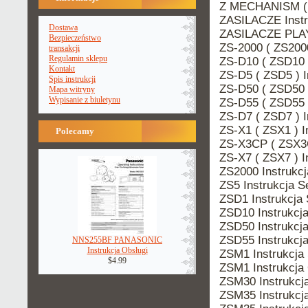
Z MECHANISM ( 
ZASILACZE Inst
Dostawa
ZASILACZE PLAY
Bezpieczeństwo
ZS-2000 ( ZS200
transakcji
Regulamin sklepu
ZS-D10 ( ZSD10 
Kontakt
ZS-D5 ( ZSD5 ) 
Spis instrukcji
ZS-D50 ( ZSD50 
Mapa witryny
Wypisanie z biuletynu
ZS-D55 ( ZSD55 
ZS-D7 ( ZSD7 ) 
ZS-X1 ( ZSX1 ) 
Polecamy
ZS-X3CP ( ZSX3C
ZS-X7 ( ZSX7 ) 
ZS2000 Instrukc
ZS5 Instrukcja 
ZSD1 Instrukcj
ZSD10 Instrukc
ZSD50 Instrukc
ZSD55 Instrukc
NNS255BF PANASONIC
Instrukcja Obsługi
ZSM1 Instrukcj
$4.99
ZSM1 Instrukcja
ZSM30 Instrukc
ZSM35 Instrukcj