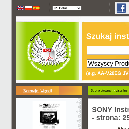
Szukaj inst
(e.g. AA-V20EG JV
Recenzje [więcej]
Strona główna
>>
Lista Insr
SONY Instr
- strona: 2