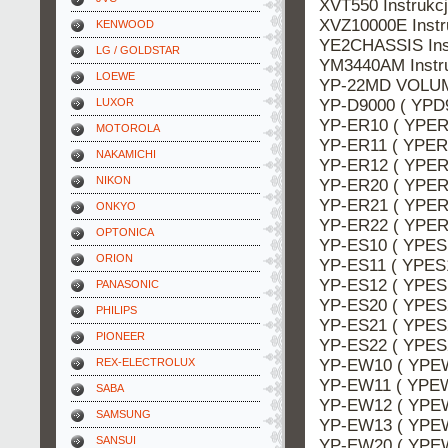
XVT550 Instruk
XVZ10000E Inst
KENWOOD
YE2CHASSIS Ins
LG / GOLDSTAR
YM3440AM Instr
LOEWE
YP-22MD VOLUME
YP-D9000 ( YPD9
LUXOR
YP-ER10 ( YPER1
MOTOROLA
YP-ER11 ( YPER1
NAKAMICHI
YP-ER12 ( YPER1
NIKON
YP-ER20 ( YPER2
YP-ER21 ( YPER2
ONKYO
YP-ER22 ( YPER2
OPTONICA
YP-ES10 ( YPES1
ORION
YP-ES11 ( YPES1
YP-ES12 ( YPES1
PANASONIC
YP-ES20 ( YPES2
PHILIPS
YP-ES21 ( YPES2
PIONEER
YP-ES22 ( YPES2
YP-EW10 ( YPEW
REX-ELECTROLUX
YP-EW11 ( YPEW
SABA
YP-EW12 ( YPEW
SAMSUNG
YP-EW13 ( YPEW
SANSUI
YP-EW20 ( YPEW